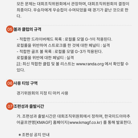
모든 문제는 대회조직위원회에서 관장하며, 대회조직위원회의 결정이
최종이다. 우승자에게 우승컵이 수여되었을 때 경기가 끝난 것으로 한
다.
볼과 클럽의 규격
05
- 적합한 드라이버헤드 목록 : 로컬룰 모델 G-1이 적용된다.
로컬룰을 위반하여 스트로크를 한 것에 대한 페널티 : 실격
- 적합한 골프 볼 목록 : 로컬룰 모델 G-3가 적용된다.
로컬룰을 위반에 대한 페널티 : 실격
註: 최신 적합한 클럽 및 볼 리스트는
www.randa.org
에서 확인할 수
있다.
사용 티잉 구역
06
경기위원회의 지정 티 마커 사용
조편성과 출발시간
07
가. 조편성과 출발시간은 대회조직위원회에서 정하며, 한국미드아마추
어골프연맹[KMAGF] 홈페이지(
www.kmagf.co.
kr) 를 통해 발표한다.
※ 조편성 공지 안내