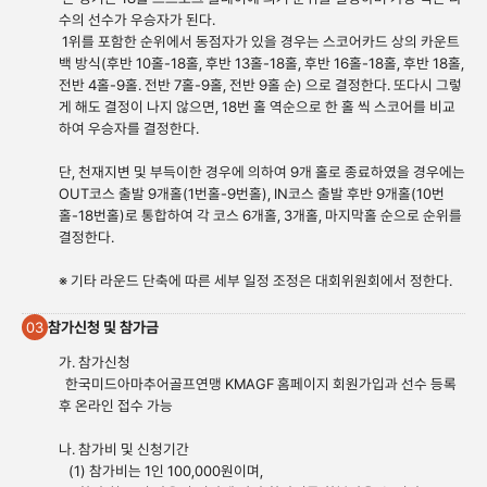
수의 선수가 우승자가 된다.
1위를 포함한 순위에서 동점자가 있을 경우는 스코어카드 상의 카운트
백 방식(후반 10홀-18홀, 후반 13홀-18홀, 후반 16홀-18홀, 후반 18홀,
전반 4홀-9홀. 전반 7홀-9홀, 전반 9홀 순) 으로 결정한다. 또다시 그렇
게 해도 결정이 나지 않으면, 18번 홀 역순으로 한 홀 씩 스코어를 비교
하여 우승자를 결정한다.
단, 천재지변 및 부득이한 경우에 의하여 9개 홀로 종료하였을 경우에는
OUT코스 출발 9개홀(1번홀-9번홀), IN코스 출발 후반 9개홀(10번
홀-18번홀)로 통합하여 각 코스 6개홀, 3개홀, 마지막홀 순으로 순위를
결정한다.
※ 기타 라운드 단축에 따른 세부 일정 조정은 대회위원회에서 정한다.
참가신청 및 참가금
03
가. 참가신청
한국미드아마추어골프연맹 KMAGF 홈페이지 회원가입과 선수 등록
후 온라인 접수 가능
나. 참가비 및 신청기간
(1) 참가비는 1인 100,000원이며,