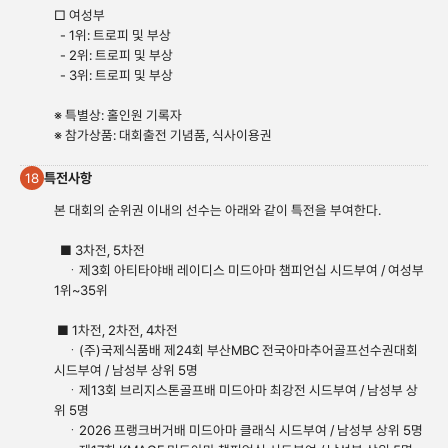
□ 여성부
- 1위: 트로피 및 부상
- 2위: 트로피 및 부상
- 3위: 트로피 및 부상
※ 특별상: 홀인원 기록자
※ 참가상품: 대회출전 기념품, 식사이용권
특전사항
18
본 대회의 순위권 이내의 선수는 아래와 같이 특전을 부여한다.
■ 3차전, 5차전
ㆍ제3회 아티타야배 레이디스 미드아마 챔피언십 시드부여 / 여성부
1위~35위
■ 1차전, 2차전, 4차전
ㆍ(주)국제식품배 제24회 부산MBC 전국아마추어골프선수권대회
시드부여 / 남성부 상위 5명
ㆍ제13회 브리지스톤골프배 미드아마 최강전 시드부여 / 남성부 상
위 5명
ㆍ2026 프랭크버거배 미드아마 클래식 시드부여 / 남성부 상위 5명