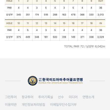
HOLE
1
2
3
4
5
6
7
8
9
OUT
PAR
4
4
3
5
4
3
5
4
4
36
남성부
345
351
174
518
288
163
478
366
330
3,013
HOLE
10
11
12
13
14
15
16
17
18
IN
PAR
4
5
4
3
5
4
3
4
4
36
남성부
375
449
348
181
500
318
149
371
338
3,029
TOTAL PAR: 72 / 남성부: 6,042m
그린투어
정규투어
투어기록실
선수
미디어
연맹소개
이용약관
개인정보처리방침
이메일무단수집거부