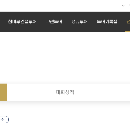
로그
참마루건설투어
그린투어
정규투어
투어기록실
대회성적
선수