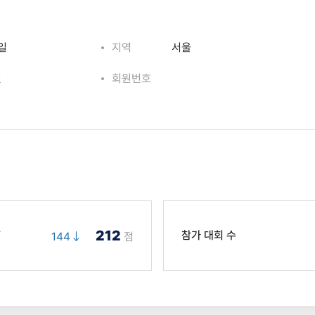
*일
지역
서울
일
회원번호
212
T
참가 대회 수
144
점