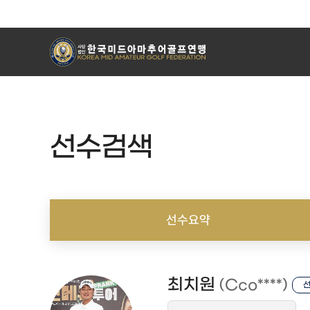
선수검색
선수요약
최치원
(Cco****)