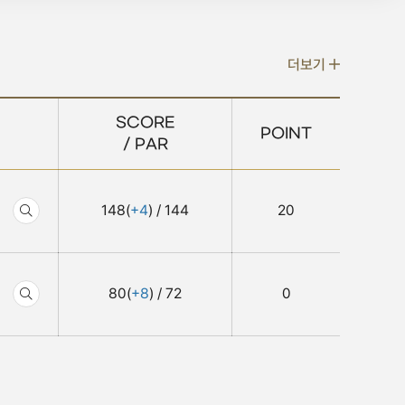
더보기
SCORE
POINT
/ PAR
148(
+4
) / 144
20
80(
+8
) / 72
0