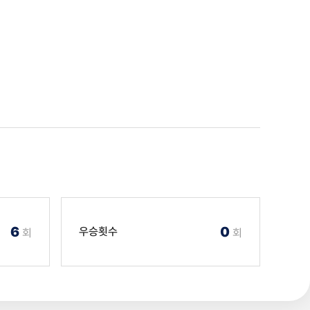
6
0
우승횟수
회
회