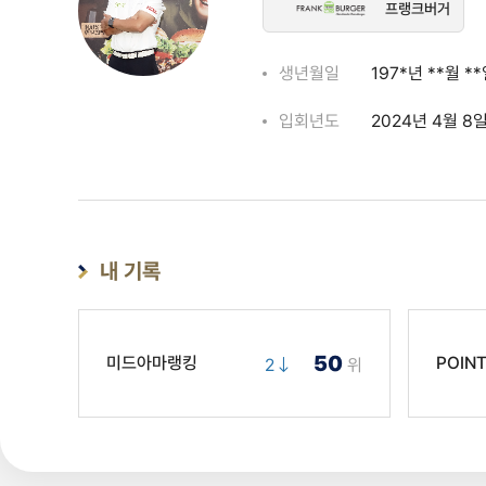
프랭크버거
생년월일
197*년 **월 *
입회년도
2024년 4월 8
내 기록
50
미드아마랭킹
POIN
2
위