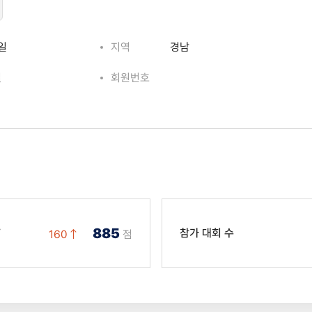
*일
지역
경남
일
회원번호
885
T
참가 대회 수
160
점