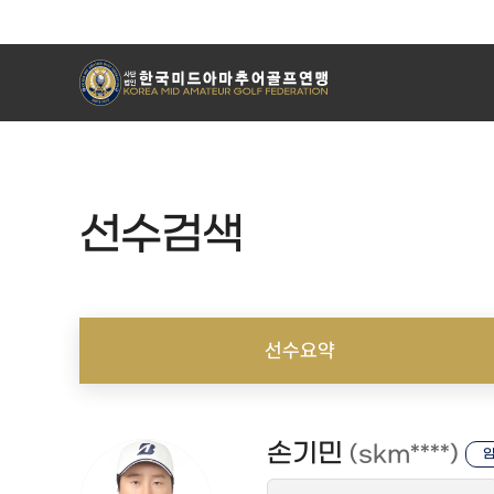
선수검색
선수요약
손기민
(skm****)