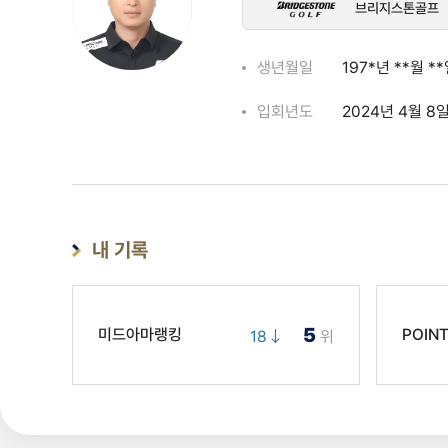
브리지스톤골프
생년월일
197*년 **월 *
입회년도
2024년 4월 8
내 기록
5
미드아마랭킹
POIN
18
위