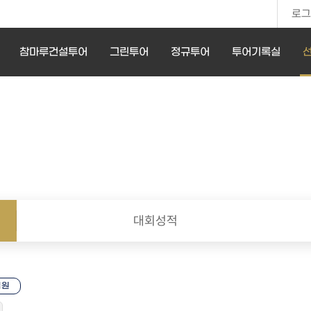
로그
참마루건설투어
그린투어
정규투어
투어기록실
대회성적
임원