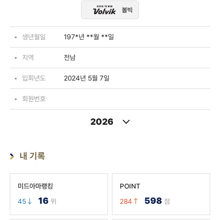
볼빅
생년월일
197*년 **월 **일
지역
전남
입회년도
2024년 5월 7일
회원번호
2026
내 기록
미드아마랭킹
POINT
16
598
45
위
284
점