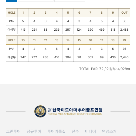
HOLE
1
2
3
4
5
6
7
8
9
OUT
PAR
5
4
3
4
4
3
4
5
4
36
여성부
415
261
88
236
257
124
320
469
318
2,488
HOLE
10
11
12
13
14
15
16
17
18
IN
PAR
4
4
4
5
4
3
4
3
5
36
여성부
247
272
288
410
304
98
302
89
430
2,440
TOTAL PAR: 72 / 여성부: 4,928m
그린투어
정규투어
투어기록실
선수
미디어
연맹소개