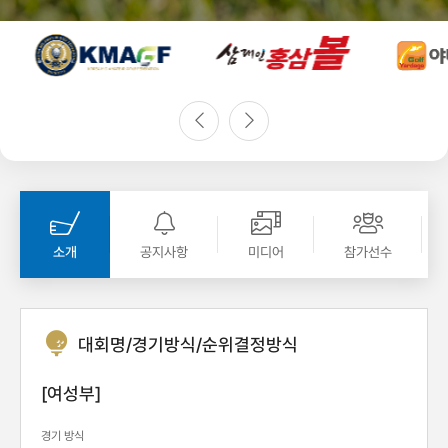
소개
공지사항
미디어
참가선수
대회명/경기방식/순위결정방식
[여성부]
경기 방식