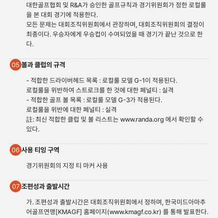
대한골프협회 및 R&A가 승인한 골프규칙과 경기위원회가 정한 로컬룰
을 본 대회 경기에 적용한다.
모든 문제는 대회조직위원회에서 관장하며, 대회조직위원회의 결정이
최종이다. 우승자에게 우승컵이 수여되었을 때 경기가 끝난 것으로 한
다.
볼과 클럽의 규격
05
- 적합한 드라이버헤드 목록 : 로컬룰 모델 G-1이 적용된다.
로컬룰을 위반하여 스트로크를 한 것에 대한 페널티 : 실격
- 적합한 골프 볼 목록 : 로컬룰 모델 G-3가 적용된다.
로컬룰을 위반에 대한 페널티 : 실격
註: 최신 적합한 클럽 및 볼 리스트는
www.randa.org
에서 확인할 수
있다.
사용 티잉 구역
06
경기위원회의 지정 티 마커 사용
조편성과 출발시간
07
가. 조편성과 출발시간은 대회조직위원회에서 정하며, 한국미드아마추
어골프연맹[KMAGF] 홈페이지(
www.kmagf.co.
kr) 를 통해 발표한다.