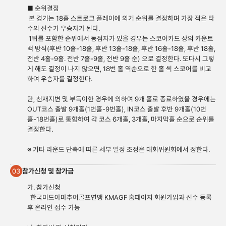
■ 순위결정
본 경기는 18홀 스트로크 플레이에 의거 순위를 결정하며 가장 적은 타
수의 선수가 우승자가 된다.
1위를 포함한 순위에서 동점자가 있을 경우는 스코어카드 상의 카운트
백 방식(후반 10홀-18홀, 후반 13홀-18홀, 후반 16홀-18홀, 후반 18홀,
전반 4홀-9홀. 전반 7홀-9홀, 전반 9홀 순) 으로 결정한다. 또다시 그렇
게 해도 결정이 나지 않으면, 18번 홀 역순으로 한 홀 씩 스코어를 비교
하여 우승자를 결정한다.
단, 천재지변 및 부득이한 경우에 의하여 9개 홀로 종료하였을 경우에는
OUT코스 출발 9개홀(1번홀-9번홀), IN코스 출발 후반 9개홀(10번
홀-18번홀)로 통합하여 각 코스 6개홀, 3개홀, 마지막홀 순으로 순위를
결정한다.
※ 기타 라운드 단축에 따른 세부 일정 조정은 대회위원회에서 정한다.
참가신청 및 참가금
03
가. 참가신청
한국미드아마추어골프연맹 KMAGF 홈페이지 회원가입과 선수 등록
후 온라인 접수 가능