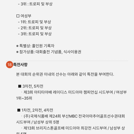
- 3위 : 트로피 및 부상
□ 여성부
- 1위: 트로피 및 부상
- 2위: 트로피 및 부상
- 3위: 트로피 및 부상
※ 특별상: 홀인원 기록자
※ 참가상품: 대회출전 기념품, 식사이용권
특전사항
18
본 대회의 순위권 이내의 선수는 아래와 같이 특전을 부여한다.
■ 3차전, 5차전
ㆍ제3회 아티타야배 레이디스 미드아마 챔피언십 시드부여 / 여성부
1위~35위
■ 1차전, 2차전, 4차전
ㆍ(주)국제식품배 제24회 부산MBC 전국아마추어골프선수권대회
시드부여 / 남성부 상위 5명
ㆍ제13회 브리지스톤골프배 미드아마 최강전 시드부여 / 남성부 상