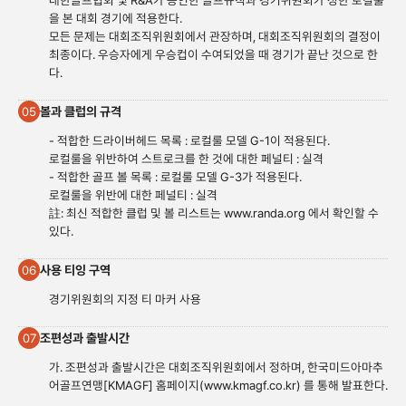
대한골프협회 및 R&A가 승인한 골프규칙과 경기위원회가 정한 로컬룰
을 본 대회 경기에 적용한다.
모든 문제는 대회조직위원회에서 관장하며, 대회조직위원회의 결정이
최종이다. 우승자에게 우승컵이 수여되었을 때 경기가 끝난 것으로 한
다.
볼과 클럽의 규격
05
- 적합한 드라이버헤드 목록 : 로컬룰 모델 G-1이 적용된다.
로컬룰을 위반하여 스트로크를 한 것에 대한 페널티 : 실격
- 적합한 골프 볼 목록 : 로컬룰 모델 G-3가 적용된다.
로컬룰을 위반에 대한 페널티 : 실격
註: 최신 적합한 클럽 및 볼 리스트는
www.randa.org
에서 확인할 수
있다.
사용 티잉 구역
06
경기위원회의 지정 티 마커 사용
조편성과 출발시간
07
가. 조편성과 출발시간은 대회조직위원회에서 정하며, 한국미드아마추
어골프연맹[KMAGF] 홈페이지(
www.kmagf.co.
kr) 를 통해 발표한다.