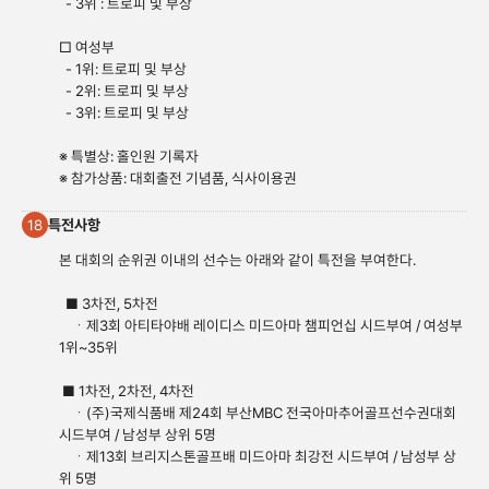
- 3위 : 트로피 및 부상
□ 여성부
- 1위: 트로피 및 부상
- 2위: 트로피 및 부상
- 3위: 트로피 및 부상
※ 특별상: 홀인원 기록자
※ 참가상품: 대회출전 기념품, 식사이용권
특전사항
18
본 대회의 순위권 이내의 선수는 아래와 같이 특전을 부여한다.
■ 3차전, 5차전
ㆍ제3회 아티타야배 레이디스 미드아마 챔피언십 시드부여 / 여성부
1위~35위
■ 1차전, 2차전, 4차전
ㆍ(주)국제식품배 제24회 부산MBC 전국아마추어골프선수권대회
시드부여 / 남성부 상위 5명
ㆍ제13회 브리지스톤골프배 미드아마 최강전 시드부여 / 남성부 상
위 5명