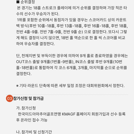
■ 순위결정
본 경기는 18홀 스트로크 플레이에 의거 순위를 결정하며 가장 적은 타
수의 선수가 우승자가 된다.
1위를 포함한 순위에서 동점자가 있을 경우는 스코어카드 상의 카운트
백 방식(후반 10홀-18홀, 후반 13홀-18홀, 후반 16홀-18홀, 후반 18홀,
전반 4홀-9홀. 전반 7홀-9홀, 전반 9홀 순) 으로 결정한다. 또다시 그렇
게 해도 결정이 나지 않으면, 18번 홀 역순으로 한 홀 씩 스코어를 비교
하여 우승자를 결정한다.
단, 천재지변 및 부득이한 경우에 의하여 9개 홀로 종료하였을 경우에는
OUT코스 출발 9개홀(1번홀-9번홀), IN코스 출발 후반 9개홀(10번
홀-18번홀)로 통합하여 각 코스 6개홀, 3개홀, 마지막홀 순으로 순위를
결정한다.
※ 기타 라운드 단축에 따른 세부 일정 조정은 대회위원회에서 정한다.
참가신청 및 참가금
03
가. 참가신청
한국미드아마추어골프연맹 KMAGF 홈페이지 회원가입과 선수 등록
후 온라인 접수 가능
나. 참가비 및 신청기간