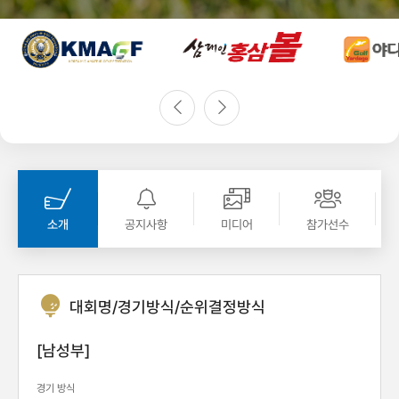
소개
공지사항
미디어
참가선수
대회명/경기방식/순위결정방식
[남성부]
경기 방식