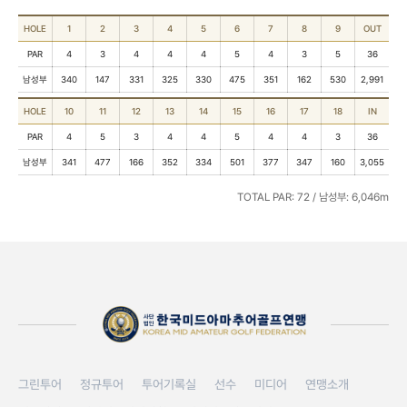
HOLE
1
2
3
4
5
6
7
8
9
OUT
PAR
4
3
4
4
4
5
4
3
5
36
남성부
340
147
331
325
330
475
351
162
530
2,991
HOLE
10
11
12
13
14
15
16
17
18
IN
PAR
4
5
3
4
4
5
4
4
3
36
남성부
341
477
166
352
334
501
377
347
160
3,055
TOTAL PAR: 72 / 남성부: 6,046m
그린투어
정규투어
투어기록실
선수
미디어
연맹소개